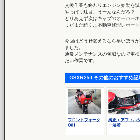
交換作業も終わりエンジン始動を試
やっぱり駄目。うーんなんだろ？
とりあえず次はキャブのオーバーホ
まだまだ続くよ不動車修理レポート
今回はどうせ変えるなら早いほうが
ました。
通常メンテナンスの領域なので車検
たい作業です。
GSXR250 その他のおすす
フロントフォーク
純正エアフィル
O/H
ー装着